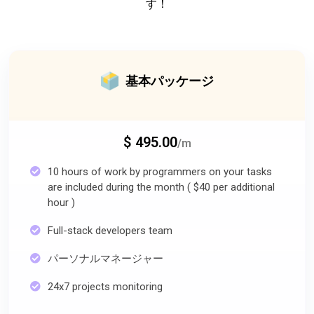
す！
基本パッケージ
$ 495.00
/m
10 hours of work by programmers on your tasks
are included during the month ( $40 per additional
hour )
Full-stack developers team
パーソナルマネージャー
24x7 projects monitoring