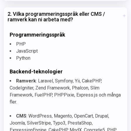
2. Vilka programmeringsspråk eller CMS /
ramverk kan ni arbeta med?
Programmeringsspråk
PHP
JavaScript
Python
Backend-teknologier
Ramverk
: Laravel, Symfony, Yii, CakePHP,
CodeIgniter, Zend Framework, Phalcon, Slim
Framework, FuelPHP, PHPPixie, Express.js och många
fler.
CMS
: WordPress, Magento, OpenCart, Drupal,
Joomla, SilverStripe, Typo3, PrestaShop,
ExpressionEngine, CakePHP, ModX, Concrete5, PHP